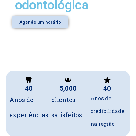
odontológica
i
Agende um horário
d
e
40
5,000
40
Anos de
Anos de
clientes
credibilidade
experiências
satisfeitos
na região