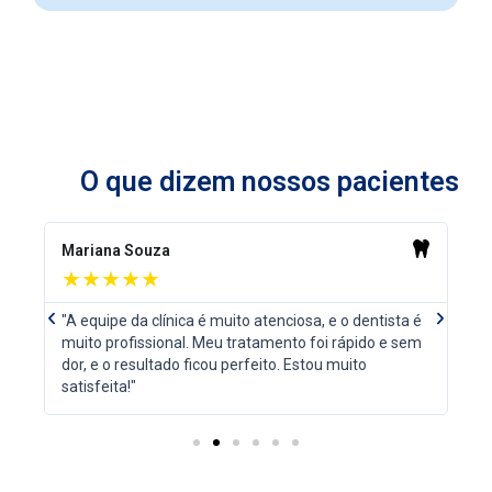
O que dizem nossos pacientes
R
R
e
e
Mariana Souza
Pe
a
a
★★★★★
d
d
M
M
é
"A equipe da clínica é muito atenciosa, e o dentista é
"N
o
P
o
N
r
r
em
muito profissional. Meu tratamento foi rápido e sem
se
r
e
e
e
dor, e o resultado ficou perfeito. Estou muito
tr
e
x
satisfeita!"
v
t
i
o
u