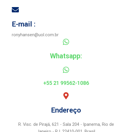
u
i
s
d
E-mail :
ronyhansen@uol.com.br
s
e
Whatsapp:
l
+55 21 99562-1086
i
Endereço
d
R. Visc. de Pirajá, 621 - Sala 204 - Ipanema, Rio de
Janeiro - RJ, 22410-001, Brasil