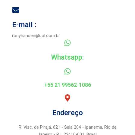
u
i
s
d
E-mail :
ronyhansen@uol.com.br
s
e
Whatsapp:
l
+55 21 99562-1086
i
Endereço
d
R. Visc. de Pirajá, 621 - Sala 204 - Ipanema, Rio de
Janeiro - RJ, 22410-001, Brasil