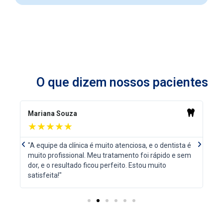
O que dizem nossos pacientes
R
R
e
e
Mariana Souza
Pe
a
a
★★★★★
d
d
M
M
é
"A equipe da clínica é muito atenciosa, e o dentista é
"N
o
P
o
N
r
r
em
muito profissional. Meu tratamento foi rápido e sem
se
r
e
e
e
dor, e o resultado ficou perfeito. Estou muito
tr
e
x
satisfeita!"
v
t
i
o
u