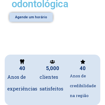
odontológica
i
Agende um horário
d
e
40
5,000
40
Anos de
Anos de
clientes
credibilidade
experiências
satisfeitos
na região